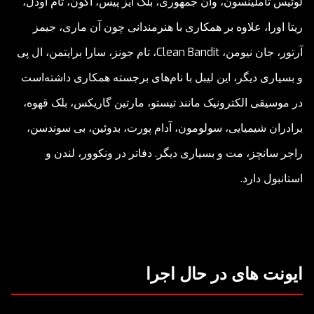
لوئیس تاملینسون، وان جمهوری، بلک ایز پیس، آکون، تام اودل،
ریتا اورا، علاوه بر همکاری با هنرمندانی چون آن ماری، جیمز
آرتور، جان نیومن، Clean Bandit، تام جونز، سارا برایتمن، ال پی
و بسیاری دیگر، این لیبل با نام‌های برجسته همکاری داشته‌است
در موسیقی الکترونیک مانند تیستو، مارتین گاریکس، بلک قهوه،
برادران شیمیایی، سولومون، آدام پورت، بدوئین، بی سوندسن،
راجر سانچز، مت و بسیاری دیگر. دفاتر در ونکوور، لندن و
استانبول دارد.
ایونت های در حال اجرا