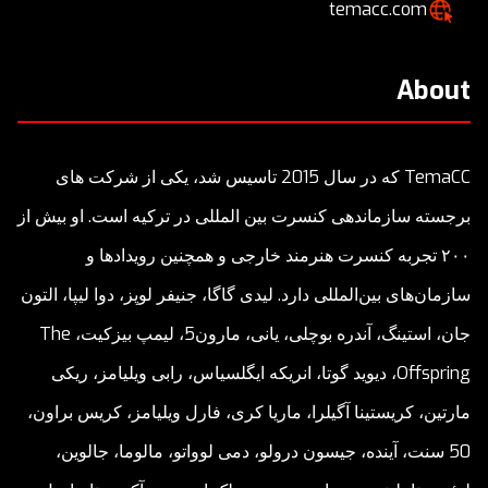
temacc.com
About
TemaCC که در سال 2015 تاسیس شد، یکی از شرکت های
برجسته سازماندهی کنسرت بین المللی در ترکیه است. او بیش از
۲۰۰ تجربه کنسرت هنرمند خارجی و همچنین رویدادها و
سازمان‌های بین‌المللی دارد. لیدی گاگا، جنیفر لوپز، دوا لیپا، التون
جان، استینگ، آندره بوچلی، یانی، مارون5، لیمپ بیزکیت، The
Offspring، دیوید گوتا، انریکه ایگلسیاس، رابی ویلیامز، ریکی
مارتین، کریستینا آگیلرا، ماریا کری، فارل ویلیامز، کریس براون،
50 سنت، آینده، جیسون درولو، دمی لوواتو، مالوما، جالوین،