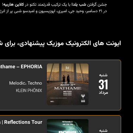
جشن گرفتن
شب یلدا
با یک ترکیب قدرتمند تکنو در
کلاین هاربیه
!
در ۲۱ دسامبر، وحید جی، امیری، اپوزیسیون و امیدسو شبی پر از انرژی و ریتم های عمیق را به نمایش می گذارند - ترکیبی کامل از روحیه یلدا ایرانی با صحنه زیرزمینی استانبول.
ایونت های الکترونیک موزیک پیشنهادی، برای ش
thame – EPHORIA
شنبه
31
Melodic، Techno
KLEIN PHÖNIX
مرداد
 | Reflections Tour
شنبه