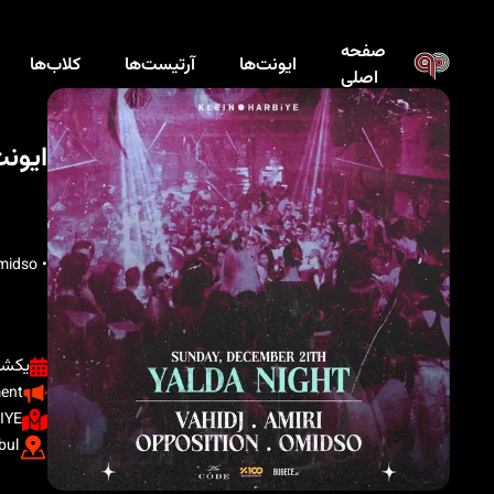
صفحه
ایونت‌ها
آرتیست‌ها
کلاب‌ها
اصلی
ایون
• Vahid J • Amiri • Opposition • Omidso
یکشنبه ، ۰
ment
IYE
bul