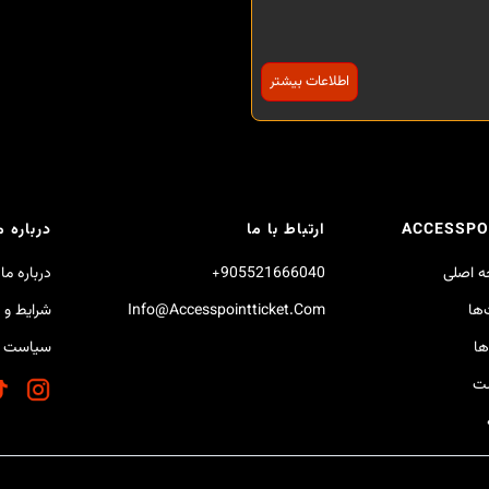
اطلاعات بیشتر
ACCESSPO
ارتباط با ما
درباره م
 اصلی
905521666040+
درباره ما
‌ها
Info@accesspointticket.com
شرایط و 
ها
سیاست 
ست