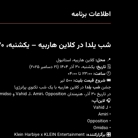
اطلاعات برنامه
شب یلدا در کلاین هاربیه – یکشنبه، ۳۰ آذر ۱۴۰۴
📍
محل:
کلاین هاربیه، استانبول
🗓️
تاریخ:
یکشنبه، ۳۰ آذر ۱۴۰۴ (۲۱ دسامبر ۲۰۲۵)
🕚
ساعت:
۲۳:۰۰ تا ۰۴:۰۰
🎟️
شروع قیمت بلیت:
۵۰۰ لیر
جشن
شب یلدا
در کلاین هاربیه با یک شب تکنوی پرانرژی!
در تاریخ ۳۰ آذر، هنرمندان Vahid J، Amiri، Opposition و Omidso با ست‌های قدرتمند خود شبی پرهیجان، ریتمیک و خاطره‌ساز را رقم می‌زنند؛ ترکیبی جذاب از حال‌و‌هوای یلدای ایرانی و فضای آندرگراند استانبول.
🎧
لاین‌آپ:
• Vahid J
• Amiri
• Opposition
• Omidso
🎛️
برگزارکننده:
Klein Harbiye x KLEIN Entertainment