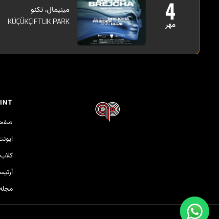
4
مینیمال، تکنو
KÜÇÜKÇIFTLIK PARK
مهر
INT
صفحه
ایونت
کلاب‌
آرتی
مجله