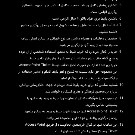
داشتن پوشش کامل و رعایت حجاب کامل اسلامی جهت ورود به سالن
برگزاری الزامی است.
داشتن بلیط برای افراد بالای ۴ سال الزامی است.
لطفاً حداقل یک ساعت قبل از ساعت شروع اجرا، در محل برگزاری حضور
داشته باشید.
استعمال دخانیات و همراه داشتن هر نوع خوراکی در سالن اصلی برنامه
ممنوع بوده و از ورود آنها جلوگیری می‌شود.
خریدار اذعان می‌دارد که خرید بلیط به منظور استفاده شخصی از آن بوده
و هیچ گونه حقی برای معامله یا در معرض فروش قرار دادن بلیط
خریداری شده ندارد. در صورت احراز تخلف توسط AccessPoint Ticket،
این مجموعه حق دارد نسبت به فسخ و لغو بلیط اقدام و امتیاز استفاده از
جایگاه موضوع بلیط را به ثالث واگذار نماید.
شماره تماسی که برای خرید بلیط ثبت می‌شود، جهت اطلاع‌رسانی پیامکی
درباره برنامه‌های فرهنگی و هنری استفاده خواهد شد.
در صورت بروز هرگونه مشکل در زمان خرید بلیط و ورود به سالن، با
پشتیبانی تماس بگیرید.
AccessPoint Ticket تنها در روند خرید بلیط و ورود به سالن متعهد
بوده و برگزاری برنامه بر عهده این مجموعه نمی‌باشد.
این سامانه تنها در قبال خریدهای انجام‌شده از طریق AccessPoint
Ticket و مراکز معتبر اعلام شده مسئول است.