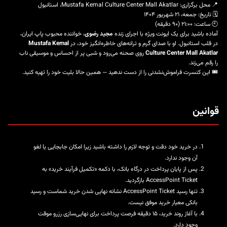
📍 محل برگزاری: Mustafa Kemal Culture Center Mall Akatlar، استانبول
🗓️ تاریخ: جمعه، ۲۱ شهریور ۱۴۰۴
🕘 ساعت: ۲۱:۰۰ (۹۰ دقیقه)
آماده باشید برای یک ایونت ویژه با اجرای زنده
مجید رضوی
، خواننده محبوب پاپ ایران،
در قلب استانبول. او با صدای گرم و ترانه‌های خاطره‌انگیز خود، در
Mustafa Kemal
Culture Center Mall Akatlar
روی صحنه می‌رود و شبی پر از احساس و موسیقی ناب
را رقم می‌زند.
🎟️ این کنسرت فراموش‌نشدنی را از دست ندهید — همین حالا
بلیت
خود را تهیه کنید.
قوانین
در خرید خود دقت و توجه لازم را داشته باشید زیرا امکان جابجایی یا لغو
آن وجود ندارد.
پس از پایان پرداخت در درگاه بانک، با دکمه «تکمیل فرآیند خرید» به
AccessPoint Ticket بازگردید.
تنها رسید AccessPoint Ticket نشانه نهایی شدن خرید شماست و رسید
بانکی معیار خرید موفق نیست.
با آغاز روند خرید، ۱۵ دقیقه فرصت پرداخت برای نهایی‌سازی رزرو موقت
وجود دارد.