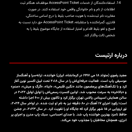
استفاده‌کنندگان از خدمات AccessPoint Ticket موظف‌اند هنگام ثبت
اطلاعات از نام و نام خانوادگی واقعی خود استفاده کنند. در صورت
مغایرت نام ثبت‌شده با هویت صاحب بلیط یا درج اسامی ساختگی،
فانتزی، گمراه‌کننده یا متقلبانه، AccessPoint Ticket حق دارد نسبت به
فسخ و لغو بلیط اقدام و امتیاز استفاده از جایگاه موضوع بلیط را به
شخص ثالث واگذار کند.
درباره ارتیست
مجید رضوی (متولد ۱۸ می ۱۹۹۷ در کرمانشاه، ایران) خواننده، ترانه‌سرا و آهنگساز
موسیقی پاپ است. فعالیت حرفه‌ای‌اش را در سال ۲۰۱۸ تحت لیبل اکسیر نوین آغاز
کرد و با تک‌آهنگ‌های پرمضمون مانند
«نگین قلبمی»، «اینا»، «گرگ و میش»، «منم»
و
«بالاخره»
به سرعت محبوب شد. اولین کنسرت رسمی‌اش را اوایل اوایل ۲۰۲۲ در
سالن همایش اسپیناس پالاس تهران برگزار کرد و تاکنون بیش از ۶۰۰ اجرا داشته
است؛ رکورد اجرای ۱۷ آهنگ در ۸۰ دقیقه نیز به نام او ثبت شده. در اواخر سال ۲۰۲۴،
تور اروپایی در ۱۵ شهر برگزار کرد که جایگاه او را تقویت کرد. در سال ۲۰۲۳، در جشن
حافظ نامزد بهترین خواننده پاپ شد. با صدای احساسی، سبک پاپ مدرن و اجرای پر
انرژی، همچنان مخاطبان را مجذوب خود می‌کند.