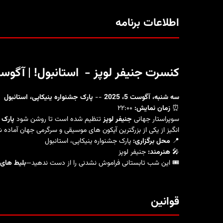
اطلاعات برنامه
کنسرت جنیفر لوپز
- استانبول! | آگوست 5، 5
سه شنبه، آگوست 5، 2025
--
پارک جشنواره ینیکاپی، استانبول
⏰
زمان نمایش:
۲۲:۰۰
سوپراستار جهانی
جنیفر لوپز
تنظیم شده است تا روشن شود
پارک 
انگیز از یکی از بزرگترین آیکون های موسیقی و سرگرمی جهان آماده ش
📍
محل برگزاری:
پارک جشنواره ینیکاپی، استانبول
🎤
هنرمند:
جنیفر لوپز
🎟️ این شب تابستانی فراموش نشدنی را از دست ندهید—
بلیط های 
قوانین