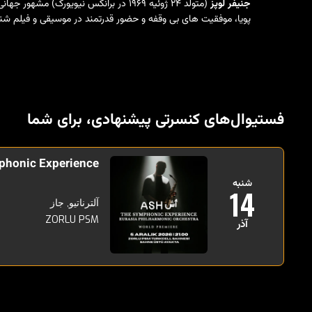
جنیفر لوپز
(متولد ۲۴ ژوئیه ۱۹۶۹ در برانکس نیویورک) مشهور جهانی است
پویا، موفقیت های بی وقفه و حضور قدرتمند در موسیقی و فیلم شناخ
فستیوال‌های کنسرتی پیشنهادی، برای شما
phonic Experience
شنبه
14
آلترناتیو, جاز
ZORLU PSM
آذر