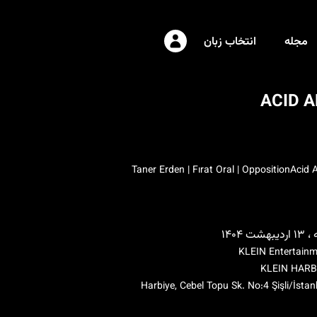
مجله
انتخاب زبان
ACID 
Taner Erden | Fırat Oral | Opposition
Acid 
هشت ۱۴۰۴
KLEIN Entertain
KLEIN HARB
Harbiye, Cebel Topu Sk. No:4 Şişli/İstan