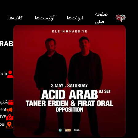
صفحه
ایونت‌ها
آرتیست‌ها
کلاب‌ها
اصلی
ARAB
Arab
شنبه ، ۱۳ اردیب
ment
IYE
bul