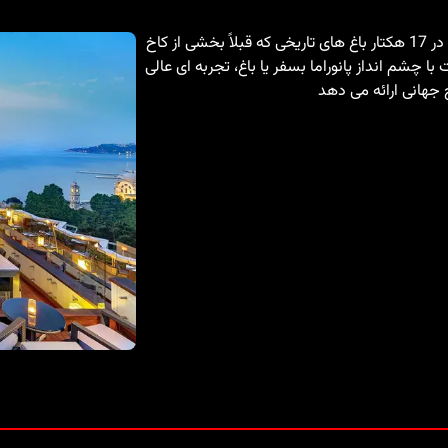
این هتل پنج ستاره لوکس در ساحل اروپایی بسفر واقع شده است، در 17 هکتار باغ های تاریخی که قبلاً بخشی از کاخ
فته است. Swissotel با 560 اتاق و سوئیت با چشم انداز پانوراما بسفر یا باغ، تجربه ای عالی
جهانی ارائه می دهد