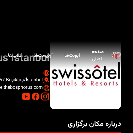
صفحه
s Istanbul
ایونت‌ها
آرتیست‌ها
کلاب‌ها
اصلی
57 Beşiktaş/İstanbul
elthebosphorus.com/
درباره مکان برگزاری