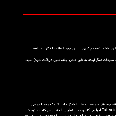
ن نباشد. تصمیم گیری در این مورد کاملا به ابتکار درب است.
 تبلیغات (مگر اینکه به طور خاص اجازه کتبی دریافت شود). بلیط
Klein Phön با ما خواهد بود. به لطف مجموعه رویدادهای محلی که در ایتالیا راه اندازی کرد، Undercatt نه تنها سلیقه موسیقی جمعیت محلی را شکل داد بلکه یک محیط «مینی
فستیوال» ایجاد کرد که به یک توقف منظم برای دی جی های بین المللی تبدیل شد. امروزه او در بسیاری از جشنواره ها و باشگاه ها از Tomorrowland تا Tulum اجرا می کند و خط متمایزی را دنبال می کند که درست
لکترونیک و تاریک تکنو رانده می شود. Manthem، پروژه انفرادی Görkem Çay که در آن به تدریج جهان صوتی خود را می سازد، و آریو سپاسی که به موسیقی رقص به