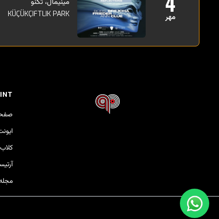
4
مینیمال، تکنو
KÜÇÜKÇIFTLIK PARK
مهر
INT
صفحه
ایونت
کلاب‌
آرتی
مجله