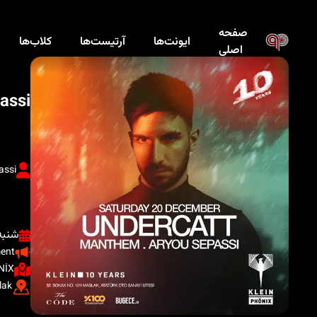
صفحه
ایونت‌ها
آرتیست‌ها
کلاب‌ها
اصلی
assi
assi
شنبه ، ۲۹ آذ
ment
NİX
lak