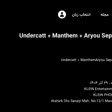
مجله
انتخاب زبان
Undercatt + Manthem + Aryou Sep
Undercatt + Manthem
Aryou Sep
ر ۱۴۰۴
KLEIN Entertain
KLEIN PHÖ
Atatürk Oto Sanayi Mah. No:12/1 Mas