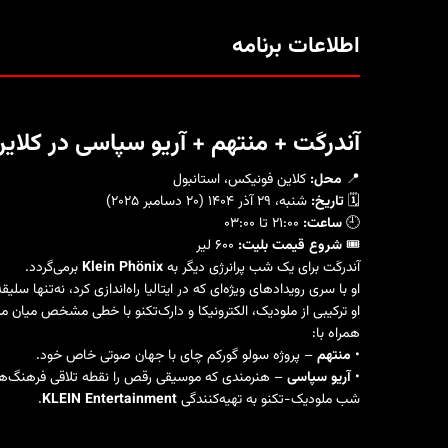
اطلاعات برنامه
آندرکَت + منتهم + آریو سپاسی در کلاین فونیک
📍
محل:
کلاین فونیکس، استانبول
🗓️
تاریخ:
شنبه، ۲۹ آذر ۱۴۰۴ (۲۰ دسامبر ۲۰۲۵)
🕘
ساعت:
۲۱:۰۰ تا ۰۳:۰۰
🎟️
شروع قیمت بلیت:
۶۰۰ لیر
آندرکَت برای یک شب پرانرژی دیگر به
Klein Phönix
برمی‌گردد.
او با سری رویدادهای ویژه‌ای که در ایتالیا راه‌اندازی کرد، نه‌تن
او ترکیبی از ملودیک، الکترونیکا و دارک‌تکنو با خطی مشخص میان م
همراه با:
•
منتهم
– پروژه سولو گورکم چای با جهان صوتی خاص خود.
•
آریو سپاسی
– هنرمندی که موسیقی رقص را نقطه تلاقی فرهنگ‌ها 
شب ملودیک-تکنو به تهیه‌کنندگی
KLEIN Entertainment
.