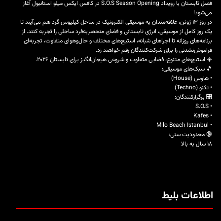
فصل تابستان با رویداد S.O.S Season Opening در کافس ایکس میلو استانبول آغاز
می‌شود!
در روز ۱۳ ژوئن، علاقه‌مندان به موسیقی الکترونیک در ساحل کیلیوس گرد هم می‌آیند تا
یک روز کامل از موسیقی، انرژی تابستانی و فضای منحصربه‌فرد ساحلی را تجربه کنند. از
برنامه‌های روزانه تا اجراهای شبانه، استیج‌های مختلف و حال‌وهوای متفاوت، تجربه‌ای
فراموش‌نشدنی را برای شرکت‌کنندگان رقم خواهند زد.
☀️ استیج‌های متنوع، فضایی متفاوت و شروعی هیجان‌انگیز برای تابستان ۲۰۲۶.
🎵 سبک‌های موسیقی:
• هاوس (House)
• تکنو (Techno)
🎛️ برگزارکنندگان:
• S.O.S
• Kafes
• Milo Beach Istanbul
🔞 محدودیت سنی:
۱۸ سال به بالا
اطلاعات بلیط