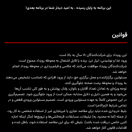
این برنامه به پایان رسیده . به امید دیدار شما در برنامه بعدی!
قوانین
این رویداد برای شرکت‌کنندگان ۱۸ سال به بالا است.
ورود غذا و نوشیدنی، ابزار تیز، برنده یا قابل اشتعال به محوطه رویداد ممنوع است.
شرکت‌کنندگان رویداد موافقت می‌کنند که عکاسی و فیلم‌برداری در محوطه رویداد انجام
خواهد شد.
مسئولین برگزارکننده و محل برگزاری حق دارند از ورود افرادی که نامناسب تشخیص می‌دهند
به رویداد و محوطه پشت صحنه جلوگیری کنند.
توجه ویژه‌ای به تعادل تعداد آقایان و بانوان، رفتار، پوشش و به طور کلی تناسب آن‌ها
می‌شود و به همین دلیل و دلایل مشابه، ممکن است از ورود جلوگیری شود. تصمیم‌گیری
در این خصوص کاملاً به عهده مسئولین ورودی است. تصمیم مسئولین ورودی قطعی و در
تمامی شرایط لازم‌الاجرا است.
بلیط خریداری شده نباید برای مقاصد تجاری یا غیرتجاری غیر از استفاده شخصی به کار رود،
از جمله (اما نه محدود به) تبلیغات، مسابقات، قرعه‌کشی‌ها و ترویج‌ها (مگر اینکه اجازه
کتبی خاصی دریافت شده باشد). بلیطی که برای این مقاصد استفاده شود، باطل شده و
اقدامات قانونی آغاز خواهد شد.