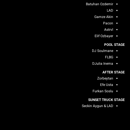
Batuhan Ozdemir
LAD
Gamze Akin
Pacon
Astrvl
Elif Ozbayer
POOL STAGE
DJ Soulmane
FLBG
DJulia Inema
AFTER STAGE
Zorbeytan
Efe Usta
Furkan Soslu
SUNSET TRUCK STAGE
Seckin Aygun & LAD