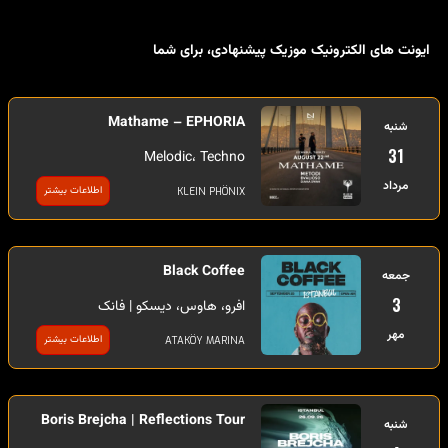
ایونت های الکترونیک موزیک پیشنهادی، برای شما
Mathame – EPHORIA
شنبه
31
Melodic، Techno
مرداد
اطلاعات بیشتر
KLEIN PHÖNIX
Black Coffee
جمعه
3
افرو، هاوس، دیسکو | فانک
مهر
اطلاعات بیشتر
ATAKÖY MARINA
Boris Brejcha | Reflections Tour
شنبه