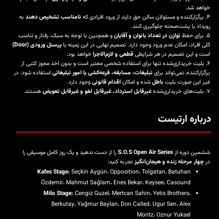
خواهد شد.
۴. برگزارکننده و مسئولان سالن حق دارند از ورود افرادی که
نامناسب تشخیص دهند
به
رویداد یا پشت‌صحنه جلوگیری کنند.
۵. برای حفظ
توازن در تعداد بانوان و آقایان
و همچنین با توجه به سبک، رفتار و تناسب
کلی افراد، امکان عدم ورود وجود دارد. تصمیم نهایی در این زمینه با
پرسنل ورودی (Door)
است و این تصمیم در هر شرایطی
قطعی و لازم‌الاجرا
خواهد بود.
۶. بلیت خریداری‌شده تنها برای استفاده شخصی معتبر است و بدون اخذ مجوز کتبی از
برگزارکننده، نمی‌تواند برای
تبلیغات، مسابقه، قرعه‌کشی یا امور تبلیغاتی
استفاده شود. در
غیر این صورت بلیت
باطل
شده و امکان
اقدام قانونی
وجود دارد.
۷. بلیت‌های خریداری‌شده
غیرقابل استرداد، غیرقابل لغو و غیرقابل تعویض
هستند.
درباره ارتیست
ششمین دوره از
S.O.S Open Air Series
را از دست ندهید و یک روز کامل موسیقی را
در
چهار مرحله زنده و هیجان‌انگیز
تجربه کنید:
Kafes Stage:
Seçkin Aygün، Opposition، Tolgatan، Batuhan
Özdemir، Mahmut Sağlam، Enes Bekar، Keysee، Casound
Milo Stage:
Cengiz Guzel، Mertcan Sahin، Yetis Brothers،
Berkutay، Yağmur Baylan، Don Called، Ugur Sen، Alex
Moritz، Oznur Yuksel