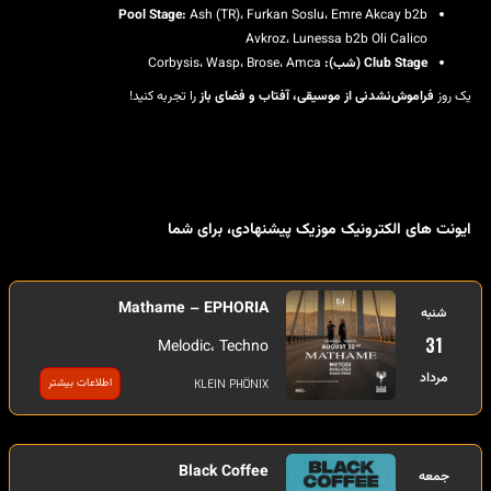
Pool Stage:
Ash (TR)، Furkan Soslu، Emre Akcay b2b
Avkroz، Lunessa b2b Oli Calico
Club Stage (شب):
Corbysis، Wasp، Brose، Amca
یک روز
فراموش‌نشدنی از موسیقی، آفتاب و فضای باز
را تجربه کنید!
ایونت های الکترونیک موزیک پیشنهادی، برای شما
Mathame – EPHORIA
شنبه
31
Melodic، Techno
مرداد
اطلاعات بیشتر
KLEIN PHÖNIX
Black Coffee
جمعه