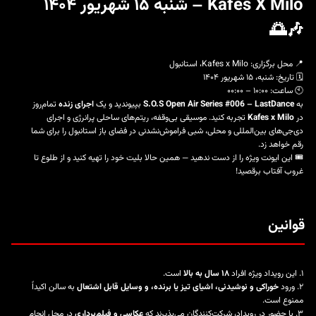
Kafes X Milo – شنبه ۱۵ شهریور ۱۴۰۴
🎶🌅
📍 محل برگزاری: Kafes x Milo، استانبول
🗓️ تاریخ: شنبه، ۱۵ شهریور ۱۴۰۴
🕙 ساعت: ۱۰:۰۰ – ۰۰:۰۰
به
S.O.S Open Air Series #006 – LastDance
بپیوندید و یک
اجرای زنده
تمام‌روز
در
Kafes x Milo
تجربه کنید. موسیقی بی‌وقفه، ریتم‌های ساحلی پرانرژی و اجرای
دی‌جی‌های بین‌المللی و محلی، شبی فراموش‌نشدنی در فضای باز استانبول را برای شما
رقم خواهد زد.
🎟️ این ایونت ویژه را از دست ندهید — همین حالا بلیت خود را تهیه کنید و از طلوع تا
غروب آفتاب برقصید!
قوانین
۱. این رویداد ویژه افراد
۱۸ سال به بالا
است.
۲. ورود
خوراکی و نوشیدنی، اشیای تیز یا برنده، و وسایل قابل اشتعال
به سالن اکیداً
ممنوع است.
۳. با حضور در رویداد، شرکت‌کنندگان می‌پذیرند که
عکاسی و فیلم‌برداری
در محل انجام