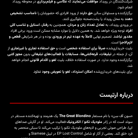
شرکت‌کنندگان در رویداد
موافقت می‌نمایند
که
عکاسی و فیلم‌برداری
در محوطه رویداد
انجام شود.
برگزارکننده و مسئولان سالن
حق دارند
از ورود افرادی که حضورشان را
نامناسب تشخیص
دهند
به محل رویداد یا پشت‌صحنه جلوگیری کنند.
در ورودی رویداد، به
تعادل تعداد زنان و مردان
، همچنین به
رفتار، استایل و تناسب کلی
افراد
توجه ویژه خواهد شد. به همین دلایل یا موارد مشابه ممکن است ورود برخی افراد
مقدور نباشد
. تصمیم نهایی
کاملاً به عهده تیم در ورودی
بوده و در هر شرایطی
قطعی و
لازم‌الاجرا
است.
بلیت خریداری‌شده
صرفاً برای استفاده شخصی
است و
حق استفاده تجاری یا غیرتجاری
از
آن، از جمله در
تبلیغات، قرعه‌کشی‌ها، مسابقات یا فعالیت‌های تبلیغاتی
بدون
مجوز کتبی
برگزارکننده وجود ندارد. در صورت استفاده خلاف، بلیت
لغو
و
اقدام قانونی
انجام خواهد
شد.
برای بلیت‌های خریداری‌شده
امکان استرداد، لغو یا تعویض وجود ندارد
.
درباره ارتیست
«سون آف سِن» با نام مستعار
The Great Blondino
یک هنرمند و تهیه‌کننده مستقر در
سوئد است که در ژانر
ملودیک تکنو / الکترونیک
فعالیت می‌کند. او در آثارش صداهای
اپرا، طراحی صوتی تجربی و لایه‌های ملودیک تکنو را ترکیب می‌کند تا سبکی منحصر به
فرد خلق کند. بعضی از آثار او شامل EP
Lost Control
در لیبل Siamese و