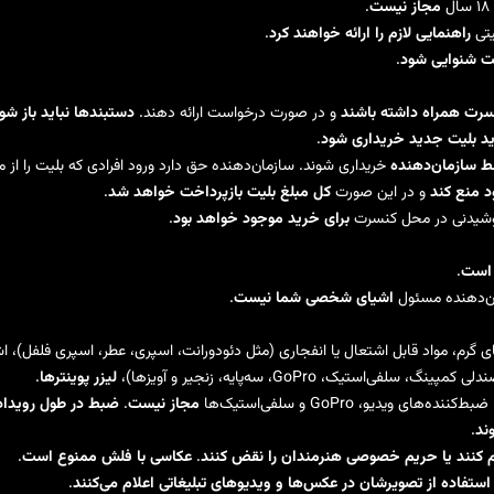
مجاز نیست
.
یتی
راهنمایی لازم را ارائه خواهند کرد
.
ت شنوایی شود
.
نسرت همراه داشته باشند
و در صورت درخواست ارائه دهند.
دستبندها نباید باز شو
ید بلیت جدید خریداری شود
.
ط سازمان‌دهنده
خریداری شوند. سازمان‌دهنده حق دارد ورود افرادی که بلیت را از من
د منع کند
و در این صورت
کل مبلغ بلیت بازپرداخت خواهد شد
.
نوشیدنی در محل کنسرت
برای خرید موجود خواهد بود
.
 است
.
ان‌دهنده مسئول
اشیای شخصی شما نیست
.
 گرم، مواد قابل اشتعال یا انفجاری (مثل دئودورانت، اسپری، عطر، اسپری فلفل)، اشیا
یک، GoPro، سه‌پایه، زنجیر و آویزها)،
لیزر پوینترها
.
‌های ویدیو، GoPro و سلفی‌استیک‌ها
مجاز نیست
.
ضبط در طول رویداد 
ند
.
احم کنند یا حریم خصوصی هنرمندان را نقض کنند
.
عکاسی با فلش ممنوع است
.
ستفاده از تصویرشان در عکس‌ها و ویدیوهای تبلیغاتی اعلام می‌کنند
.