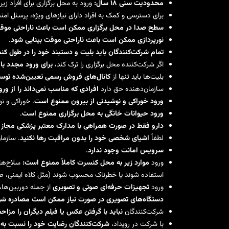
محدودیت سنی ۱۸ سال:
ورود به محل برگزاری برای افراد زیر ۱۸ سال
برای دسترسی و کمک به افراد دارای نیازهای ویژه، پرسنل امن
سطح صدا در محل برگزاری ممکن است باعث ناراحتی موق
نورپردازی ممکن است باعث ناراحتی موقت بینایی شود
.
تمام شرکت‌کنندگان باید بلیت و دستبند خود را در طول ک
اگر شرکت‌کننده محل برگزاری را ترک کند،
برای ورود مجدد با
بلیت‌ها باید تنها از
کانال‌های فروش رسمی تعیین‌شده توس
سازمان‌دهنده حق دارد
افرادی که مناسب نمی‌داند را از ورو
ورود خوراکی و نوشیدنی از بیرون ممنوع است
. خوراکی و 
ورود حیوانات خانگی به محل برگزاری ممنوع است
.
دارو فقط در صورت همراهی با مدارک معتبر پزشکی مجاز
لطفاً
اشیای شخصی خود را بدون مراقبت رها نکنید
. سازم
سرویس امانت وجود ندارد
.
ورود
موارد زیر به محل کنسرت کاملاً ممنوع است:
سلاح‌های
استفاده شوند یا خطرناک محسوب شوند (مثل کلاه ایمنی، صندلی کمپینگ، سلفی‌است
ورود
تجهیزات حرفه‌ای صوتی و تصویری
از جمله دوربین‌ها، ضبط‌کننده
دستگاه‌های تصویری در صورت نیاز ممکن است مصادره شو
شرکت‌کنندگان
نباید با گرفتن عکس یا فیلم دیگران را مز
با شرکت در رویداد،
شرکت‌کنندگان رضایت خود را نسبت به ا