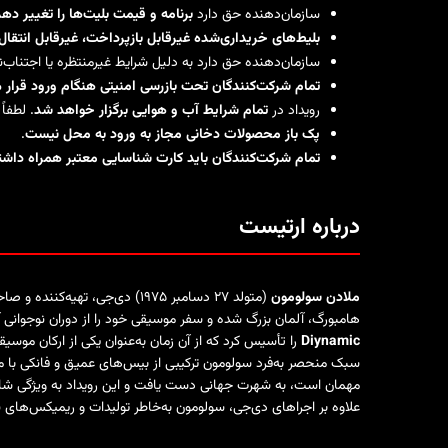
سازمان‌دهنده حق دارد
برنامه و قیمت بلیت‌ها را تغییر ده
بلیط‌های خریداری‌شده غیرقابل بازپرداخت، غیرقابل انتق
سازمان‌دهنده حق دارد به دلیل شرایط غیرمنتظره یا اجتناب‌ن
تمام شرکت‌کنندگان تحت بازرسی امنیتی هنگام ورود قرار م
رویداد در
تمام شرایط آب و هوایی برگزار خواهد شد
. لطفاً
پک باز محصولات دخانی مجاز به ورود به محل نیست
.
تمام شرکت‌کنندگان باید کارت شناسایی معتبر همراه داشت
درباره ارتیست
ملادن سولومون
(متولد ۲۷ دسامبر ۱۹۷۵) دی‌ج
هامبورگ، آلمان بزرگ شده و سفر موسیقی خود را از دوران نوجوانی آغاز کرده اس
Diynamic
را تأسیس کرد که از آن زمان به‌عنوان یکی از ارکان موسی
سبک منحصر به‌فرد سولومون ترکیبی از بیس‌های عمیق و فانکی با 
مهمان است، به شهرت جهانی دست یافت و این رویداد به ویژگی شا
علاوه بر اجراهای دی‌جی، سولومون به‌خاطر تولیدات و ریمیکس‌های ن