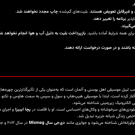
د
.
ال و غیرقابل تعویض هستند
. بلیت‌های گم‌شده
چاپ مجدد نخواهند شد
.
اپذیر
برنامه را تغییر دهد
.
ی‌گیرند
.
 برای همه شرایط آماده باشید.
بازپرداخت بلیت به دلیل آب و هوا انجام نخواهد ش
ه باشند و در صورت درخواست ارائه دهند
.
ی، تهیه‌کننده و صاحب لیبل موسیقی اهل بوسنی و آلمان است که به‌عنوان یکی از تأثیرگذارتری
ت، ابتدا با موسیقی هیپ‌هاپ و سول و سپس به سمت هاوس و تکنو حرکت کرده است. در سال ۲۰۰۶، او ب
قی الکترونیک زیرزمینی شناخته می‌شود.
ملودی‌های سرخوشانه و وکال‌های احساسی است. او با اقامت در
پچا ایبیزا
خص زندگی شبانه جزیره تبدیل شد.
وآورانه‌اش شناخته می‌شود و جوایزی مانند
دی‌جی سال Mixmag
در سال ۲۰۱۲ و جوایز متعدد دی‌جی را کسب کرده است.