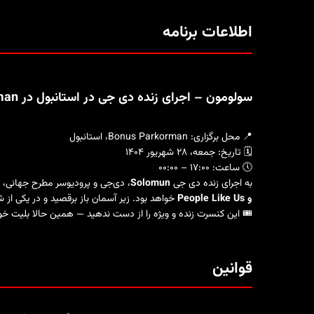
اطلاعات برنامه
سولومون – اجرای زنده دی جی در استانبول در Bonus Parkorman – جمعه ۲۸ شهریور ۱۴۰۴ 🎶🇩🇪
📍 محل برگزاری: Bonus Parkorman، استانبول
🗓️ تاریخ: جمعه، ۲۸ شهریور ۱۴۰۴
🕔 ساعت: ۱۷:۰۰ – ۰۰:۰۰
به اجرای زنده دی جی
Solomun
، دی‌جی و پرودیوسر مطرح جهانی، 
و People Like Us
خواهد بود. زیر آسمان باز برقصید و در یکی از
🎟️ این کنسرت زنده و ویژه را از دست ندهید — همین حالا بلیت خود 
قوانین