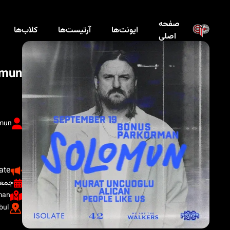
صفحه
ایونت‌ها
آرتیست‌ها
کلاب‌ها
اصلی
omun
mun
late
جمعه ، ۲۸ شه
man
bul