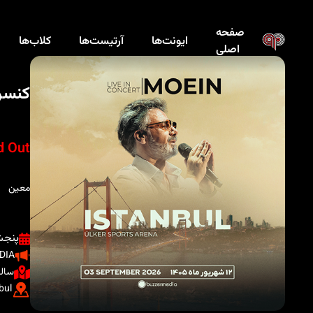
صفحه
ایونت‌ها
آرتیست‌ها
کلاب‌ها
اصلی
کنسر
d Out
معین
پنجشنبه ، 
DIA
سالن
bul