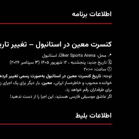
اطلاعات برنامه
کنسرت معین در استانبول – تغییر تاریخ به پنجشنبه 
📍 محل: Ülker Sports Arena، استانبول
🗓️ تاریخ جدید: پنجشنبه ، ۱۲ شهریور ۱۴۰۵ (
۳
سپتامبر ۲۰۲۶)
🕗 ساعت: ۲۰:۰۰
توجه:
تاریخ کنسرت معین در استانبول به‌صورت رسمی تغییر کرد
خواننده محبوب و خاطره‌ساز ایرانی،
معین
برای طرفداران رقم خواهد زد.
اگر عاشق موسیقی فارسی هستید، این اجرا را از دست ندهید!
اطلاعات بلیط