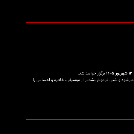
۱۴
برگزار خواهد شد.
 یک اجرای زنده و ویژه به استانبول بازمی‌گردد. این کنسرت در سالن Ülker Sports Arena برگزار می‌شود و شبی فراموش‌نشدنی از موسیقی، خاطره و احساس را