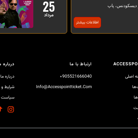
25
 دیسکودنس، پاپ
مرداد
اطلاعات بیشتر
ACCESSPO
ارتباط با ما
درباره م
 اصلی
905521666040+
درباره ما
‌ها
Info@accesspointticket.com
شرایط و 
ها
سیاست 
ست