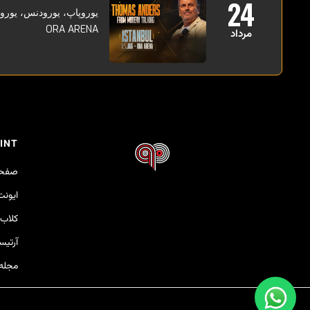
24
یوروپاپ، یورودنس، یورو
ORA ARENA
مرداد
INT
صفحه
ایونت
کلاب‌
آرتی
مجله