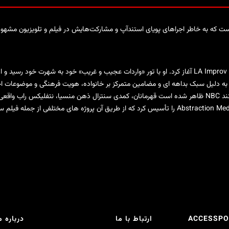
یی است که به خاطر اجراهای پویای استندآپ و مشارکت‌هایش در فیلم و تلویزیون مشهو
مکس حرفه استندآپ خود را در سال ۲۰۰۲ در LA Improv آغاز کرد. او با تور «واردات عجیب و غریب» خود 
 او به دلیل سبک بداهه ای و مضامین متمرکز بر خانواده، هویت فرهنگی و موضوعات
 است
قهرمانان
، کمدی سنترال
ذهن منسیا
، نتفلیکس
راب واقعی
ACCESSPO
ارتباط با ما
درباره م