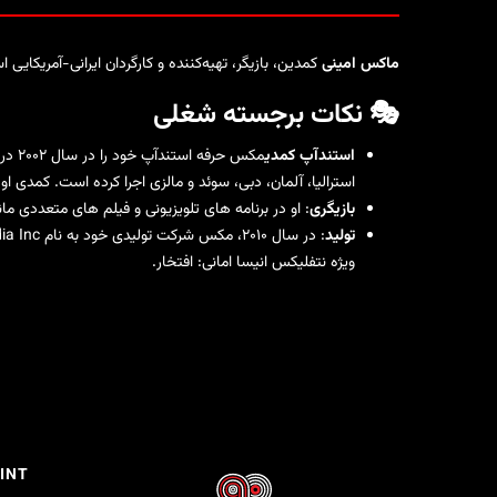
ماکس امینی
کمدین، بازیگر، تهیه‌کننده و کارگردان ایرانی-آمریکا
🎭 نکات برجسته شغلی
استندآپ کمدی
استرالیا، آلمان، دبی، سوئد و مالزی اجرا کرده است. کمدی
بازیگری
: او در برنامه های تلویزیونی و فیلم های متعددی مانند NBC ظاهر شده
تولید
: در سال ۲۰۱۰، مکس شرکت تولیدی خود به نام Abstraction Media Inc را تأسیس کرد که از طریق آن پروژه های مختلفی از جمله فیلم سینمایی را تولید و کارگردانی کرده است
ویژه نتفلیکس
انیسا امانی: افتخار
.
INT