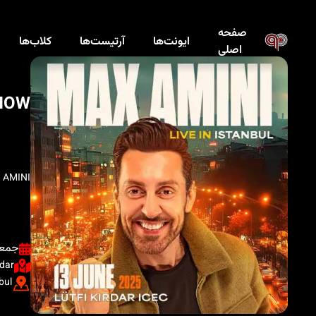
صفحه
ایونت‌ها
آرتیست‌ها
کلاب‌ها
اصلی
SHOW
 AMINI
جمعه ، ۲۳ خر
rdar
bul