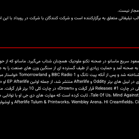
 مجاز نیست.
تبلیغاتی متعلق به برگزارکننده است و شرکت کنندگان با شرکت در رویداد با این ا
عود سریع ماسانو در صحنه تکنو ملودیک همچنان شتاب می‌گیرد. ماسانو که از حومه
ماسانو به طور گسترده ای به ع
موسیقی الکترونیک از جمله Tale Of Us، Mind Against، Camelphat، Fisher، David Guetta، ثابت ک