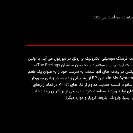
ستفاده موافقت می کنند.
 فرهنگ موسیقی الکترونیک پر رونق در لیورپول می آید، با اولین
انتشارات خود در Running Clouds؛ «Velocità» و «The Feeling» به صحنه آمد و حمایت زیادی از طیف گسترده ای از سنگین وزن های صنعت را به دست آورد. پس از موفقیت و تحسین منتقدان «The Feeling»،
نوان هنرمندی در آستانه سوپرستاره شناخته شد و پس از آنکه پیت تانگ و BBC Radio 1 و Tomorrowland خواستار میکس در برنامه های آنها شدند، به سرعت خود را به عنوان یک طعم
ساز تثبیت کرد. با افزایش تقاضای ماسانو روز به روز، موسیقی جدیدی در لیبل های برتر Oddity و Afterlife منتشر شد، از جمله اولین EP Afterlife او «In My System». این EP از پشتیبانی زنده بسیار زیادی برخوردار
شد و در Beatport عملکرد فوق العاده خوبی داشت - EP به طور کلی در چارت Releases #1 قرار گرفت و «Drown» در چارت کلی 10 برتر قرار گرفت. ماسانو با کسب حمایت مداوم از DJ های A-list در تمام ژانرهای
رده است که مهارت های دی جی او با توانایی های تولید ویزکید مطابقت دارد و در برخی از بزرگترین رویدادها،