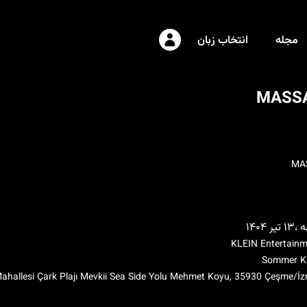
مجله
انتخاب زبان
MASS
MA
ر ۱۴۰۴
KLEIN Entertain
Sommer Kl
Mahallesi Çark Plajı Mevkii Sea Side Yolu Mehmet Koyu, 35930 Çeşme/İz