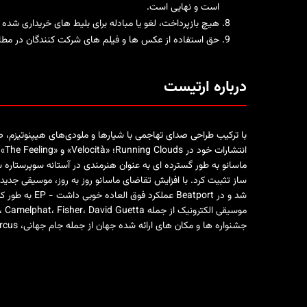
است و نهایی است.
هیچ بازپرداخت، لغو یا مبادله برای بلیط های خریداری شده
حق استفاده از عکس ها و فیلم های شرکت کنندگان در مطالب 
درباره ارتیست
با ترکیب طراحی صدای تهاجمی با شیارها و ملودی‌های هیپنوتیزم، ص
جشنواره ها و مکان های ارائه شده جهان از جمله جام جهانی، Afterlife Tulum & Printworks، Wembley Arena، HI Creamfields، Circus و اوشوایا ایبیزا، وارونگ، پارچه، کروبار و موارد دیگر!