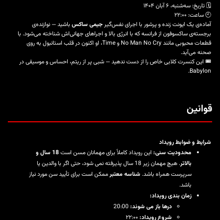
🗓️ تاریخ: سه‌شنبه، ۶ آبان ۱۴۰۴
🕘 ساعت: ۲۲:۰۰
آماده‌ی یک ایونت زنده و پرشور با اجرای نفس‌گیر
جیمی ساکس
باشید — نوازنده‌ی
برجسته‌ی ساکسوفون از فرانسه که با انرژی بالا و اجراهای جهانی‌اش شناخته می‌شود. با
قطعات محبوبی مانند
No Man No Cry
و
Time
، او اکنون در قلب استانبول به روی
صحنه می‌آید.
🎟️ این
کنسرت
کلابی خاص را از دست ندهید — شبی پر از ریتم، احساس و موسیقی در
Babylon.
قوانین
شرایط و ضوابط رویداد
محدودیت سنی:
این رویداد کاملاً برای مهمانان مسن است
18 سال و
بالاتر
. هیچ مهمان زیر 18 سال پذیرفته نمی شود، حتی اگر با والدین یا
سرپرست همراه باشد.
شناسه معتبر
ممکن است برای تأیید سن مورد نیاز
باشد.
زمان بندی رویداد:
درها باز می شوند:
20:00
شروع رویداد:
۲۲:۰۰