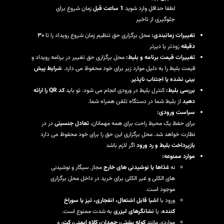
لطفا حداقل وارد شوید
1 ساعت قبل
زمان شروع برای
جلوگیری از تاخیر
تغییرات زمانبندی:
محل برگزاری حق تنظیم زمان شروع رویداد را تا
۳۰
دقیقه
زودتر یا دیرتر
تغییرات قیمت برنامه و بلیط:
محل برگزاری حق تغییر در برنامه رویداد و
قیمت بلیط را به دلیل موارد زیر برای خود محفوظ می دارد.
شرایط پیش
بینی نشده یا اجتناب ناپذیر
.
بررسی بلیط:
کنترل بلیط در ورودی انجام می شود. تو بايد
کد QR را ارائه
دهید
از بلیط شما در دستگاه تلفن همراه شما.
سیاست ورودی:
برای حفظ یک محیط راحت برای همه مهمانان،
تعادل جنسیتی
در در
نظارت خواهد شد. محل برگزاری این حق را برای خود محفوظ می دارد
بازپرداخت بلیط و رد ورود
اگر لازم باشد
موارد ممنوعه:
نه
غذاها یا نوشیدنی های خارج
مجاز. سیگار و نوشیدنی
های الکلی و غیر الکلی برای خرید در داخل محل برگزاری
موجود است.
ورود با
اشیا قابل اشتعال، انفجاری، تیز یا سوراخ
کننده
، یا
نشانگرهای لیزری
به شدت ممنوع است.
مواردی مانند
کوله پشتی، چمدان، کلاه ایمنی، کت
، و