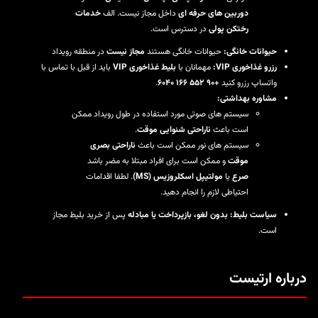
دوربین های حرفه ای
داخل مجاز نیست. الف
خدمات
رختکن پولی
در دسترس است.
حیوانات خانگی:
حیوانات خانگی هستند
مجاز نیست
در منطقه رویداد
رزرو غذاخوری VIP:
مهمانان با
بلیط غذاخوری VIP
باید از قبل با تماس با
واتساپ رزرو کنید
+۹۰ ۵۵۲ ۱۶۶ ۶۰۴۰
.
مشاوره بهداشتی:
سیستم های صوتی مورد استفاده در طول رویداد ممکن
است باعث
ناراحتی شنوایی موقت
.
سیستم های نور ممکن است باعث
ناراحتی بصری
موقت
و ممکن است برای افراد مبتلا به مضر باشد
صرع
یا
مولتیپل اسکلروزیس (MS)
. لطفا اقدامات
احتیاطی لازم را انجام دهید.
سیاست بلیط:
بدون لغو، بازپرداخت یا مبادله
پس از خرید بلیط مجاز
است.
درباره ارتیست