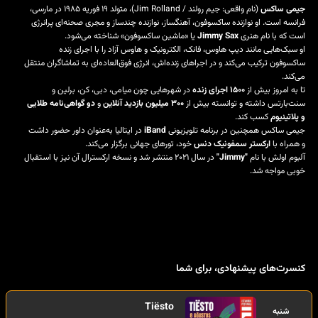
جیمی ساکس
(نام واقعی: جیم رولند / Jim Rolland)، متولد ۱۹ فوریه ۱۹۸۵ در مارسی،
فرانسه است. او نوازنده ساکسوفون، آهنگساز، نوازنده چندساز و مجری صحنه‌ای پرانرژی
است که با نام هنری
Jimmy Sax
یا «ماشین ساکسوفون» شناخته می‌شود.
او سبک‌هایی مانند دیپ هاوس، فانک، الکترونیک و هاوس آزاد را با اجرای زنده
ساکسوفون ترکیب می‌کند و در اجراهای زنده‌اش، انرژی فوق‌العاده‌ای به تماشاگران منتقل
می‌کند.
تا به امروز بیش از
۱۵۰۰ اجرای زنده
در شهرهایی چون میامی، دبی، کن، برلین و
سنت‌بارتس داشته و توانسته بیش از
۳۰۰ میلیون بازدید آنلاین
و
دو گواهی‌نامه طلایی
و پلاتینیوم
کسب کند.
جیمی ساکس همچنین در برنامه تلویزیونی
iBand
در ایتالیا به‌عنوان داور حضور داشت
و همراه با
ارکستر سمفونیک دنس
خود، تورهای جهانی برگزار می‌کند.
آلبوم اولش با نام
"Jimmy"
در سال ۲۰۲۱ منتشر شد و نسخه ارکسترال آن نیز با استقبال
خوبی مواجه شد.
کنسرت‌های پیشنهادی، برای شما
Tiësto
شنبه