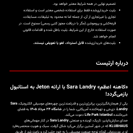
تصمیم نهایی در همه شرایط معتبر خواهد بود.
بلیت خریداری‌شده فقط برای استفاده شخصی معتبر است و استفاده
تجاری یا غیرتجاری از آن، از جمله اما نه محدود به تبلیغات، مسابقات،
قرعه‌کشی و پروموشن (مگر با دریافت مجوز کتبی رسمی) ممنوع است. در
صورت استفاده خارج از این شرایط، بلیت باطل شده و اقدامات قانونی
انجام خواهد شد.
بلیت‌های خریداری‌شده
قابل استرداد، لغو یا تعویض نیستند.
درباره ارتیست
«کاهنه اعظم» Sara Landry با ارائه Jeton به استانبول
بازمی‌گردد!
یکی از هیجان‌انگیزترین، پرانرژی‌ترین و قدرتمندترین چهره‌های موسیقی الکترونیک،
Sara
Landry
، دی‌جی و تهیه‌کننده آمریکایی، شما را در
شامگاه ۲۴ مرداد ۱۴۰۵
به فضای
خیره‌کننده
Life Park Istanbul
دعوت می‌کند.
صدای سازش‌ناپذیر، تاریک، کوبنده و صنعتی
Sara Landry
در کنار مهمانی‌های
KLUBHAUS
که در شهر آستین برگزار می‌کرد شکل گرفت. سبک و هویت منحصربه‌فرد
او در مدت‌زمانی کوتاه توجه صنعت موسیقی را به خود جلب کرد و باعث شد از طریق