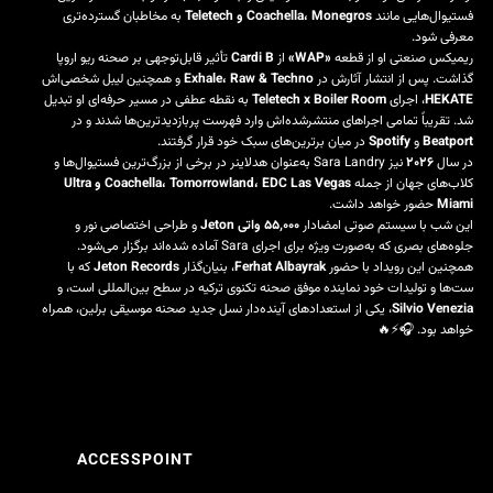
فستیوال‌هایی مانند
Coachella، Monegros و Teletech
به مخاطبان گسترده‌تری
معرفی شود.
ریمیکس صنعتی او از قطعه
«WAP»
از
Cardi B
تأثیر قابل‌توجهی بر صحنه ریو اروپا
گذاشت. پس از انتشار آثارش در
Exhale، Raw & Techno
و همچنین لیبل شخصی‌اش
HEKATE
، اجرای
Teletech x Boiler Room
به نقطه عطفی در مسیر حرفه‌ای او تبدیل
شد. تقریباً تمامی اجراهای منتشرشده‌اش وارد فهرست پربازدیدترین‌ها شدند و در
Beatport
و
Spotify
در میان برترین‌های سبک خود قرار گرفتند.
در سال
۲۰۲۶
نیز Sara Landry به‌عنوان هدلاینر در برخی از بزرگ‌ترین فستیوال‌ها و
کلاب‌های جهان از جمله
Coachella، Tomorrowland، EDC Las Vegas و Ultra
Miami
حضور خواهد داشت.
این شب با سیستم صوتی امضادار
۵۵٬۰۰۰ واتی Jeton
و طراحی اختصاصی نور و
جلوه‌های بصری که به‌صورت ویژه برای اجرای Sara آماده شده‌اند برگزار می‌شود.
همچنین این رویداد با حضور
Ferhat Albayrak
، بنیان‌گذار
Jeton Records
که با
ست‌ها و تولیدات خود نماینده موفق صحنه تکنوی ترکیه در سطح بین‌المللی است، و
Silvio Venezia
، یکی از استعدادهای آینده‌دار نسل جدید صحنه موسیقی برلین، همراه
خواهد بود. 🎧⚡🔥
ACCESSPOINT