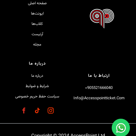
صفحه اصلی
ایونت‌ها
کلاب‌ها
آرتیست
مجله
درباره ما
ارتباط با ما
درباره ما
شرایط و ضوابط
905521666040+
سیاست حفظ حریم خصوصی
Info@accesspointticket.com