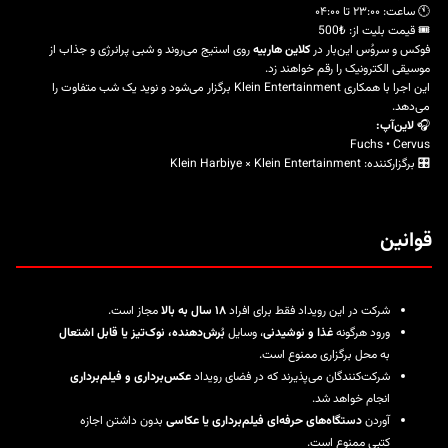
🕚 ساعت: ۲۳:۰۰ تا ۰۴:۰۰
🎟️ قیمت بلیت از: ₺500
فوکس و سروُس این‌بار در
کلاین هاربیه
روی استیج می‌روند و شبی پرانرژی و جذاب از
موسیقی الکترونیک را رقم خواهند زد.
این اجرا با همکاری Klein Entertainment برگزار می‌شود و نوید یک شب متفاوت را
می‌دهد.
🎧
لاین‌آپ:
Fuchs • Cervus
🎛️ برگزارکننده: Klein Harbiye × Klein Entertainment
قوانین
شرکت در این رویداد فقط برای افراد
۱۸ سال به بالا
مجاز است.
ورود هرگونه
غذا و نوشیدنی
، وسایل
بُرش‌دهنده، نوک‌تیز یا قابل اشتعال
به محل برگزاری ممنوع است.
شرکت‌کنندگان می‌پذیرند که در فضای رویداد
عکس‌برداری و فیلم‌برداری
انجام خواهد شد.
آوردن
دستگاه‌های حرفه‌ای فیلم‌برداری یا عکاسی
بدون داشتن اجازه‌
کتبی ممنوع است.