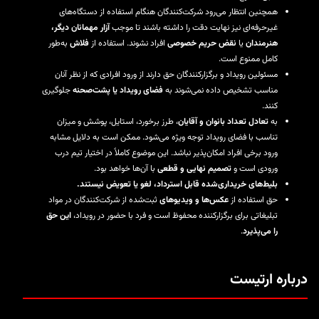
همچنین انتظار می‌رود شرکت‌کنندگان هنگام استفاده از دستگاه‌های
غیرحرفه‌ای نیز نهایت دقت را داشته باشند تا موجب
آزار مهمانان دیگر،
هنرمندان
یا
نقض حریم خصوصی
افراد نشوند. استفاده از
فلاش
به‌طور
کامل ممنوع است.
مسئولین رویداد و برگزارکنندگان حق دارند از ورود افرادی که از نظر آنان
مناسب تشخیص داده نمی‌شوند به
فضای رویداد یا پشت‌صحنه
جلوگیری
کنند.
به
تعادل تعداد بانوان و آقایان
، طرز برخورد، استایل، پوشش و میزان
تناسب با فضای رویداد توجه ویژه می‌شود. ممکن است به دلایل مشابه
ورود برخی افراد امکان‌پذیر نباشد. این موضوع کاملاً در اختیار تیم درب
ورودی است و
تصمیم نهایی و قطعی
با آن‌ها خواهد بود.
بلیط‌های خریداری‌شده قابل استرداد، لغو یا تعویض نیستند.
حق استفاده از
عکس‌ها و ویدیوهای
ثبت‌شده از شرکت‌کنندگان در مواد
تبلیغاتی برای برگزارکننده محفوظ است و فرد با حضور در رویداد،
این حق
را می‌پذیرد
.
درباره ارتیست