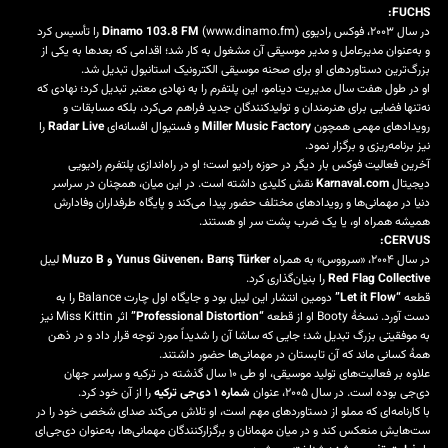
FUCHS:
در سال ۲۰۰۳، فوکس رادیوی
www.dinamo.fm
(
Dinamo 103.8 FM
) را تأسیس کرد
و به‌عنوان مدیرعامل و مدیر موسیقی آن مشغول به کار شد؛ اقدامی که بعدها به یکی از
بزرگ‌ترین دستاوردهای او برای صحنه موسیقی الکترونیک استانبول تبدیل شد.
او در طول هفت سال مدیریت دینامو، این پلتفرم را به نهادی معتبر تبدیل کرد؛ نهادی که
نه‌تنها فضایی برای هنرمندان و تولیدکنندگان جدید فراهم می‌کرد، بلکه مسابقات و
رویدادهای مهمی همچون
Miller Music Factory
و فستیوال افسانه‌ای
Radar Live
را
نیز برنامه‌ریزی و برگزار نمود.
آخرین فعالیت فوکس بار دیگر در حوزه رادیو است؛ او در راه‌اندازی پلتفرم رادیویی
دیجیتال
Karnaval.com
نقش کلیدی داشته است. در این میان، همچنان در سراسر
دنیا در مهمانی‌ها و رویدادهای مختلف حضور پیدا می‌کند و پایگاه طرفداران وفادارش
همیشه همراه او، یا یک ضرب پشت سر او هستند.
CERVUS:
در سال ۲۰۰۴، «سرووس» به همراه
Yunus Güvenen، Barış Türker و Muzo B
لیبل
Red Flag Collective
را بنیان‌گذاری کرد.
قطعه
“Let it Flow”
دومین انتشار این لیبل بود و جایگاه اول چارت Balance را به
دست آورد. نسخهٔ Booty او از قطعه
“Professional Distortion”
اثر Miss Kittin نیز
به موفقیتی بزرگ تبدیل شد؛ جایی که ساشا آن را شدیداً مورد توجه قرار داد و در ذهن
همهٔ کسانی ماند که آن تابستان در مهمانی‌ها حضور داشتند.
علاوه بر فعالیت‌های تولید موسیقی، او طی ۱۰ سال گذشته در ترکیه و سراسر جهان
دی‌جی بوده است. در سال ۲۰۰۵، عنوان
شماره ۱ دی‌جی ترکیه
را از آن خود کرد.
با کارنامه‌ای که مملو از دستاوردهای مهم است، او تلاش می‌کند صدای شخصی خود را در
ست‌هایش منعکس کند و در میان مهمانان و برگزارکنندگان مهمانی‌ها، به‌عنوان دی‌جی‌ای