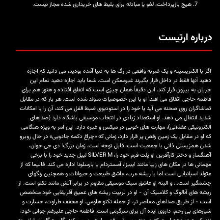
هیچ بازپرداخت، لغو یا مبادله برای بلیط های خریداری شده مجاز نیست.
درباره ارتیست
اگر با الکتریسیته و یک ضربه واقعی در رگ ها به دنیا آمده بودید، می دانید که اجازه
دهید آنها فقط در داخل قرار بگیرند غیرممکن است. شما باید اجازه دهید تمام این
جریان به بیرون فرار کند. این دقیقاً همان چیزی است که اتفاق افتاده و هنوز هم برای
فاطمه حاجی اتفاق می افتد، او با این خصوصیات متولد شده است. هر بار که در مقابل
تماشاگران روی صحنه می آید یا خود را در استودیوی ضبط قفل می کند، آن را با امکانات
شدید انتقال می دهد. او استعداد زیادی در انتخاب موسیقی باشگاه دارد (صداهای
الکترونیکی عضلانی)، مهارت های خوبی در میکس و غیره دارد. این امر به ویژه هنگامی
که او در مقابل یک زمین رقص پر قرار دارد، زمانی که «چراغ دکمه جادویی» در حال روبرو
شدن همزیستی ذاتی با جمعیت است، قابل توجه است. زمان بزرگ! دی جی جوان،
آهنگساز و دختر کارآفرین او پلت فرم خود را، SILVER M لیبل جدید خود را با برخی
مهمانی ها در مکان های زیبا مانند ایبیزا، آمستردام یا بارسلونا اداره می کند. فاتیما که از
متولد اسپانیایی است اما با ریشه عرب، عاشق طبیعت و حیوانات و همچنین رنگهای
چشمگیر است... و البته او عاشق سبک موسیقی مقاوم در برابر آتش مانند تکنو است. از
ریشه های آنالوگ و کلاسیک آن - او در تربیت ریشه های عمیق آفریقایی خود متخصص
است - از طریق صداهای معاصر تر، از جمله تکنو هاوس. او مخفف طراوت، جسارت و
شیارهای بی رحم، داروی ایده آل برای سرگرمی است. فاطمه حاجی علیرغم جوانی خود،