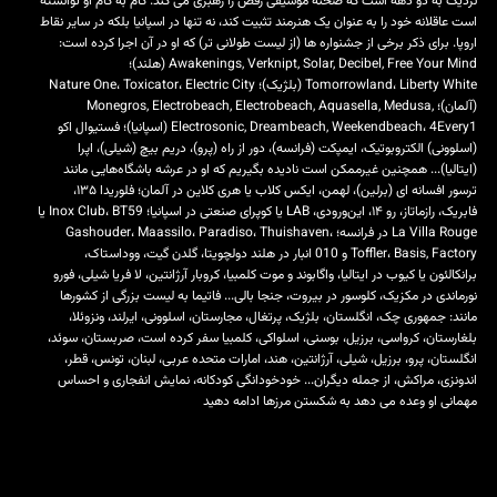
نزدیک به دو دهه است که صحنه موسیقی رقص را رهبری می کند. گام به گام او توانسته
است عاقلانه خود را به عنوان یک هنرمند تثبیت کند، نه تنها در اسپانیا بلکه در سایر نقاط
اروپا. برای ذکر برخی از جشنواره ها (از لیست طولانی تر) که او در آن اجرا کرده است:
Awakenings, Verknipt, Solar, Decibel, Free Your Mind (هلند)؛
Tomorrowland، Liberty White (بلژیک)؛ Nature One، Toxicator، Electric City
(آلمان)؛ Monegros, Electrobeach, Electrobeach, Aquasella, Medusa,
Electrosonic, Dreambeach, Weekendbeach، 4Every1 (اسپانیا)؛ فستیوال اکو
(اسلوونی) الکتروبوتیک، ایمپکت (فرانسه)، دور از راه (پرو)، دریم بیچ (شیلی)، اپرا
(ایتالیا)... همچنین غیرممکن است نادیده بگیریم که او در عرشه باشگاه‌هایی مانند
ترسور افسانه ای (برلین)، لهمن، ایکس کلاب یا هری کلاین در آلمان؛ فلوریدا ۱۳۵،
فابریک، رازماتاز، رو ۱۴، این‌ورودی، LAB یا کوپرای صنعتی در اسپانیا؛ Inox Club، BT59 یا
La Villa Rouge در فرانسه؛ Gashouder، Maassilo، Paradiso، Thuishaven،
Toffler، Basis, Factory و 010 انبار در هلند دولچویتا، گلدن گیت، ووداستاک،
برانکالئون یا کیوب در ایتالیا، واگابوند و موت کلمبیا، کروبار آرژانتین، لا فریا شیلی، فورو
نورماندی در مکزیک، کلوسور در بیروت، جنجا بالی... فاتیما به لیست بزرگی از کشورها
مانند: جمهوری چک، انگلستان، بلژیک، پرتغال، مجارستان، اسلوونی، ایرلند، ونزوئلا،
بلغارستان، کرواسی، برزیل، بوسنی، اسلواکی، کلمبیا سفر کرده است، صربستان، سوئد،
انگلستان، پرو، برزیل، شیلی، آرژانتین، هند، امارات متحده عربی، لبنان، تونس، قطر،
اندونزی، مراکش، از جمله دیگران... خودخودانگی کودکانه، نمایش انفجاری و احساس
مهمانی او وعده می دهد به شکستن مرزها ادامه دهید