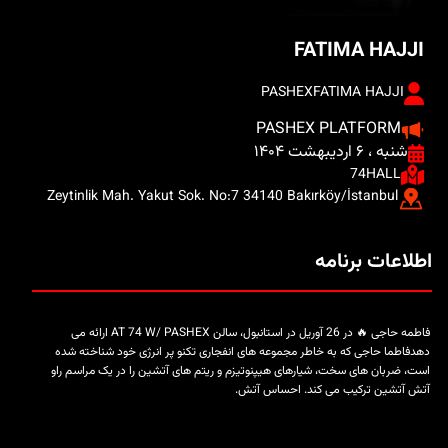
FATIMA HAJJI
PASHEX
FATIMA HAJJI
PASHEX PLATFORM
شنبه ، ۶ اردیبهشت ۱۴۰۴
74HALL
Zeytinlik Mah. Yakut Sok. No:7 34140 Bakırköy/İstanbul
اطلاعات برنامه
فاطمه حاجی 🔥 در 26 آوریل در استانبول، سالن AT 74 W/ PASHEX ارائه می
دهدفاطما حاجی که به خاطر مجموعه های انفجاری تکنو پر انرژی خود شناخته شده
است، ضربان های سخت، شیارهای هیپنوتیزم و ریتم های آتشین را در یک مراسم راو
آتش آتشین ترکیب می کند. احساس آتش.