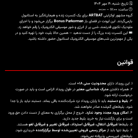
🗓️ تاریخ: شنبه، ۱۹ مهر ۱۴۰۴
🕒 ساعت: ۱۷:۰۰ – ۰۰:۰۰
گروه مشهور اوکراینی
ARTBAT
برای یک کنسرت زنده و هیجان‌انگیز به استانبول
بازمی‌گردند. این ایونت در فضای باز
Bonus Parkorman
برگزار می‌شود و با اجرای
ملودیک تکنوی قدرتمند، شبی پر از انرژی و شور موسیقی الکترونیک را رقم خواهد زد.
🎟️ این کنسرت زنده بزرگ را از دست ندهید — همین حالا بلیت خود را تهیه کنید و در
یکی از مهم‌ترین شب‌های موسیقی الکترونیک استانبول حضور داشته باشید.
قوانین
۱. این رویداد دارای
محدودیت سنی ۱۸+
است.
۲. همراه داشتن
مدرک شناسایی معتبر
در طول رویداد الزامی است و باید در صورت
درخواست ارائه شود.
۳.
بلیط و دستبند
باید تا پایان رویداد نزد شرکت‌کننده باقی بماند. دستبند نباید باز یا جدا
شود. بلیط‌های گم‌شده صادر نخواهند شد.
۴.
امکان ورود مجدد وجود ندارد.
خروج از محل برگزاری به معنای از دست دادن حق ورود
است و برای بازگشت نیاز به خرید بلیط جدید دارید.
۵. بلیط‌ها
غیرقابل انتقال، غیرقابل استرداد، غیرقابل تغییر و غیرقابل لغو
هستند.
۶. بلیط تنها باید از
مراکز رسمی فروش تعیین‌شده توسط برگزارکننده
خریداری شود.
بلیط‌های غیررسمی پذیرفته نمی‌شوند.