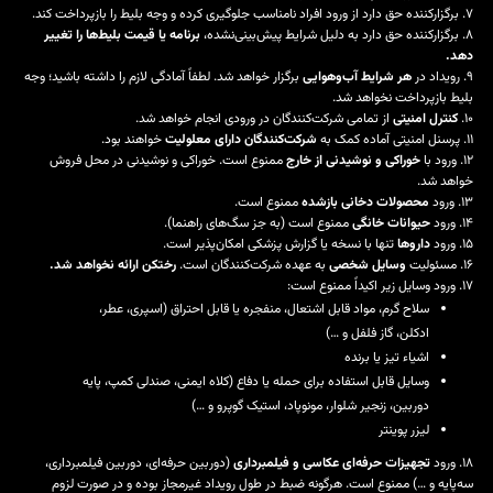
۷. برگزارکننده حق دارد از ورود افراد نامناسب جلوگیری کرده و وجه بلیط را بازپرداخت کند.
۸. برگزارکننده حق دارد به دلیل شرایط پیش‌بینی‌نشده،
برنامه یا قیمت بلیط‌ها را تغییر
دهد.
۹. رویداد در
هر شرایط آب‌وهوایی
برگزار خواهد شد. لطفاً آمادگی لازم را داشته باشید؛ وجه
بلیط بازپرداخت نخواهد شد.
۱۰.
کنترل امنیتی
از تمامی شرکت‌کنندگان در ورودی انجام خواهد شد.
۱۱. پرسنل امنیتی آماده کمک به
شرکت‌کنندگان دارای معلولیت
خواهند بود.
۱۲. ورود با
خوراکی و نوشیدنی از خارج
ممنوع است. خوراکی و نوشیدنی در محل فروش
خواهد شد.
۱۳. ورود
محصولات دخانی بازشده
ممنوع است.
۱۴. ورود
حیوانات خانگی
ممنوع است (به جز سگ‌های راهنما).
۱۵. ورود
داروها
تنها با نسخه یا گزارش پزشکی امکان‌پذیر است.
۱۶. مسئولیت
وسایل شخصی
به عهده شرکت‌کنندگان است.
رختکن ارائه نخواهد شد.
۱۷. ورود وسایل زیر اکیداً ممنوع است:
سلاح گرم، مواد قابل اشتعال، منفجره یا قابل احتراق (
اسپری، عطر،
ادکلن، گاز فلفل و …
)
اشیاء تیز یا برنده
وسایل قابل استفاده برای حمله یا دفاع (
کلاه ایمنی، صندلی کمپ، پایه
دوربین، زنجیر شلوار، مونوپاد، استیک گوپرو و …
)
لیزر پوینتر
۱۸. ورود
تجهیزات حرفه‌ای عکاسی و فیلمبرداری
(دوربین حرفه‌ای، دوربین فیلمبرداری،
سه‌پایه و …) ممنوع است. هرگونه ضبط در طول رویداد غیرمجاز بوده و در صورت لزوم