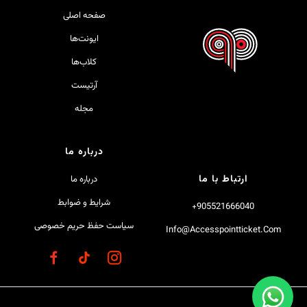
صفحه اصلی
ایونت‌ها
کلاب‌ها
آرتیست
مجله
درباره ما
ارتباط با ما
درباره ما
شرایط و ضوابط
905521666040+
سیاست حفظ حریم خصوصی
Info@accesspointticket.com