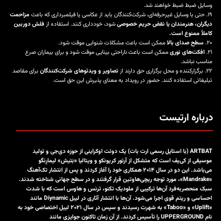
وسایل ضبط ضبط خواهند شد.
۱۹. حتی با وسایل غیرحرفه‌ای، شرکت‌کنندگان باید از عکاسی یا فیلمبرداری که باعث
مزاحمت
دیگران، هنرمندان یا نقض حریم خصوصی
شود، خودداری کنند. استفاده از
فلش دوربین
کاملاً ممنوع است.
۲۰.
سطح صدای بالا
ممکن است باعث مشکلات شنوایی موقت شود.
۲۱.
افکت‌های نوری
ممکن است باعث ناراحتی بینایی موقت شود و برای بیماران صرع
مناسب نباشد.
۲۲. برگزارکننده و محل برگزاری حق دارند از
تصاویر و ویدئوهای شرکت‌کنندگان
برای مقاصد
تبلیغاتی استفاده کنند. حضور در رویداد به معنای پذیرش این حق است.
درباره ارتیست
ARTBAT (با استایل رسمی ارت بات) یک دوئت اوکراینی از حوزه دی‌جی و تولید
موسیقی از کی‌یف است که متشکل از آرتور کریونکو و ویتالیا «بَتیش» لیما‌رِنگو
می‌باشد. این دو در سال ۲۰۱۴ همکاری خود را آغاز کردند و پس از انتشار تک‌آهنگ
«Mandrake»، مورد توجه ریچی‌هاوتین قرار گرفتند و در سطح جهانی شناخته شدند.
سبک منحصربه‌فرد آن‌ها ترکیبی از ملودیک تکنو، ترنس و هاوس است که با شدت
احساسی و ریتم قوی اجرا می‌شود. آن‌ها با انتشار آثاری در لیبل Diynamic مانند
«Uplift» و «Taboo» به شهرت رسیدند و سپس در سال ۲۰۲۱ لیبل اختصاصی خود به
نام UPPERGROUND را تأسیس کردند. از آن زمان تاکنون جوایزی مانند