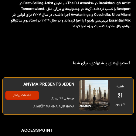
Breakthrough Artist در «The DJ Awards» و عنوان Best-Selling Artist در
Beatport را کسب کرده‌اند. آن‌ها در جشنواره‌های بزرگی مثل Tomorrowland،
Coachella، Ultra Miami و Awakenings اجرا داشته، در سال ۲۰۲۳ برای اولین بار
Essential Mix بی‌بی‌سی رادیو ۱ را اجرا کرده‌اند و در سال ۲۰۲۴ در استادیوم سانتیاگو
برنابئو رئال مادرید کنسرت ویژه اجرا کردند.
فستیوال‌های پیشنهادی، برای شما
ANYMA PRESENTS ÆDEN
شنبه
21
اطلاعات بیشتر
موسیقی الکترونیک
شهریور
ATAKÖY MARINA AÇIK HAVA
ACCESSPOINT