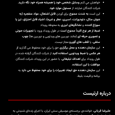
خواهش مي کنم
وسایل شخصی خود را همیشه همراه خود نگه دارید
.
شرکت کنندگان عبارتند از
مسئول موارد خود
.
این است
به شدت ممنوع
برای آوردن
قابل اشتعال، مواد منفجره (به
عنوان مثال، دئودورانت، اسپری، عطر و غیره)، اشیاء قابل احتراق، تیز یا
سوراخ کننده
، و
نشانگرهای لیزری
به محوطه رویداد
ضبط از هر نوع اکیداً ممنوع است
در طول رویداد ورود با
تجهیزات صوتی
و تصویری حرفه ای
(مانند دوربین های ویدئویی و دوربین ها)
چوب
سلفی
، یا
قطب های گوپرو
مجاز نیست.
این
سازمان دهنده و محل برگزاری
حق را برای خود محفوظ می گذارید
از
هر عکس یا ضبط ویدئویی استفاده کنید
از شرکت کنندگان گرفته شده در
طول رویداد برای
اهداف تبلیغاتی
. با حضور در این رویداد، شرکت کنندگان
موافقت با این استفاده
.
این
سازمان دهنده حق ایجاد تغییرات را برای خود محفوظ می دارد
به
برنامه و قیمت بلیط.
درباره ارتیست
علیرضا قربانی
، خواننده‌ی برجسته‌ی موسیقی سنتی ایران، با اجرای زنده‌ای شنیدنی به