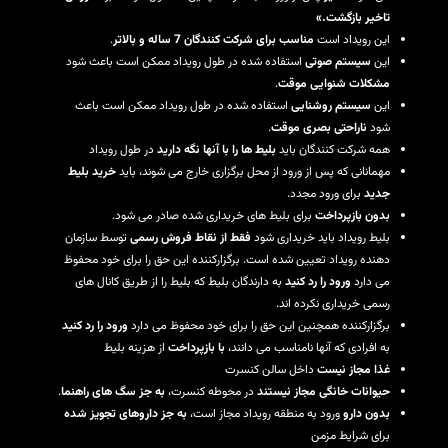
تاخیر بازگشت.»
این رویداد است
مناسب برای شرکت کنندگان 7 ساله و بالاتر
.
این
سیستم صوتی
استفاده شده در طول رویداد ممکن است باعث شود
مشکلات شنوایی موقت
.
این
سیستم روشنایی
استفاده شده در طول رویداد ممکن است باعث
شود
ناراحتی بصری موقت
.
همه شرکت کنندگان باید
بلیط ها را با آنها نگه دارید
در طول رویداد
مهمانانی که پس از ورود از محل برگزاری خارج می شوند، باید
خرید بلیط
جدید
برای ورود مجدد.
بدون بازپرداخت
برای بلیط های خریداری شده صادر می شود.
بلیط رویداد باید خریداری شود
فقط از نقاط فروش رسمی
توسط سازمان
دهنده رویداد تعیین شده است. برگزارکننده این حق را برای خود محفوظ
می دارد
ورود را رد کنید
به دارندگان بلیط که بلیط را از طریق کانال های
رسمی خریداری نکرده اند.
برگزارکننده همچنین این حق را برای خود محفوظ می دارد
ورود را رد کنید
به افرادی که آنها نامناسب می دانند،
با بازپرداخت
از هزینه بلیط
غذا مجاز نیست
داخل سالن کنسرت
حیوانات خانگی مجاز نیستند
در محوطه کنسرت،
به جز سگ های راهنما
.
بدون دارو
ورود به منطقه رویداد مجاز است،
به جز داروهای تجویز شده
برای شرایط مزمن