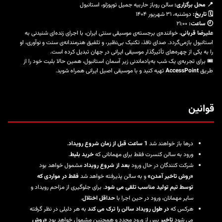
📍 محل برگزاری:
سالن روباز حاربیه جمیل توپوزلو، استانبول
🗓️ تاریخ:
دوشنبه، ۳۱ شهریور ۱۴۰۴
🕘 ساعت:
۲۱:۰۰
علیرضا قربانی
، خواننده‌ی برجسته‌ی موسیقی سنتی ایران، با اجرای زنده‌ای شنیدنی به
استانبول بازمی‌گردد. صدای نافذ، تکنیک بی‌نظیر، و تلفیق هنرمندانه‌ی سنت و نوآوری، او
را به یکی از چهره‌های تأثیرگذار موسیقی ایرانی در جهان تبدیل کرده است.
🎟️ برای تجربه‌ی یک شب به‌یادماندنی زیر آسمان استانبول، همین حالا بلیت خود را از
طریق
AccessPoint
تهیه کنید و با موسیقی اصیل ایرانی همراه شوید.
قوانین
درها باز خواهند شد
1 ساعت قبل از زمان شروع رویداد
.
ورود به سالن کنسرت فقط برای مهمانانی که
خرید بلیط
.
شرکت کنندگان در حال ورود
بعد از شروع رویداد
مشمول خواهد بود
«روش تاخیر آمدن»
و به سالن پذیرفته خواهد شد
فقط در مواردی که
توسط تیم تولید مناسب تلقی می شود
. برای جلوگیری از مزاحم رویداد و
سایر مهمانان، ورود در حین اجرا با
حداقل اختلال
.
هرکس که
در طول رویداد سالن را ترک می کند
به هر دلیلی در نظر گرفته
می شود
تاخیر
پس از ورود مجدد و همچنین مشمول خواهد بود
«روش