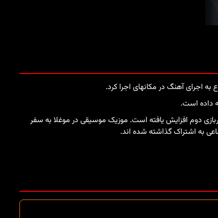
نامه «Yetenek Sizsiniz Turkey» با بازی بیتباکس و Volkan Konak در مسابقات سربازی دوم افزایش یافته است. موزیک موسیقی در موغلا به سفر