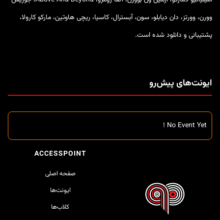
امیلیانیو دمارکو، آرمین ون بوورن، آلفا رومرو، Above And Beyond، جوریس
وورن، وورتز، دان دیابلو، سون، آبسترال، کاسیا، ریچی هاوتین، مارکو کارولا،
پشتیبانی و دانلود شده است.
ایونت‌های پیش‌رو
No Event Yet !
ACCESSPOINT
صفحه اصلی
ایونت‌ها
کلاب‌ها